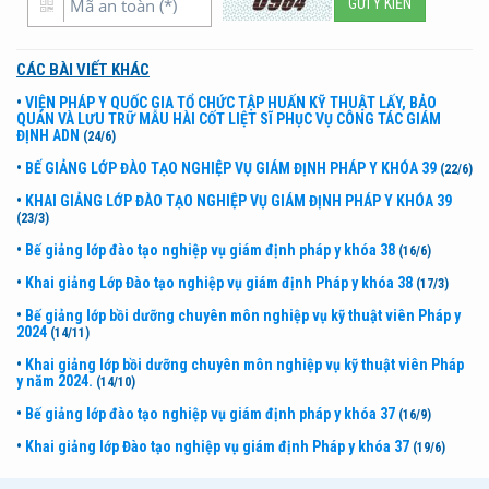
CÁC BÀI VIẾT KHÁC
•
VIỆN PHÁP Y QUỐC GIA TỔ CHỨC TẬP HUẤN KỸ THUẬT LẤY, BẢO
QUẢN VÀ LƯU TRỮ MẪU HÀI CỐT LIỆT SĨ PHỤC VỤ CÔNG TÁC GIÁM
ĐỊNH ADN
(24/6)
•
BẾ GIẢNG LỚP ĐÀO TẠO NGHIỆP VỤ GIÁM ĐỊNH PHÁP Y KHÓA 39
(22/6)
•
KHAI GIẢNG LỚP ĐÀO TẠO NGHIỆP VỤ GIÁM ĐỊNH PHÁP Y KHÓA 39
(23/3)
•
Bế giảng lớp đào tạo nghiệp vụ giám định pháp y khóa 38
(16/6)
•
Khai giảng Lớp Đào tạo nghiệp vụ giám định Pháp y khóa 38
(17/3)
•
Bế giảng lớp bồi dưỡng chuyên môn nghiệp vụ kỹ thuật viên Pháp y
2024
(14/11)
•
Khai giảng lớp bồi dưỡng chuyên môn nghiệp vụ kỹ thuật viên Pháp
y năm 2024.
(14/10)
•
Bế giảng lớp đào tạo nghiệp vụ giám định pháp y khóa 37
(16/9)
•
Khai giảng lớp Đào tạo nghiệp vụ giám định Pháp y khóa 37
(19/6)