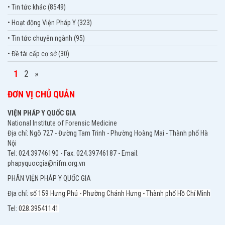
• Tin tức khác (8549)
• Hoạt động Viện Pháp Y (323)
• Tin tức chuyên ngành (95)
• Đề tài cấp cơ sở (30)
1
2
»
ĐƠN VỊ CHỦ QUẢN
VIỆN PHÁP Y QUỐC GIA
National Institute of Forensic Medicine
Địa chỉ: Ngõ 727 - Đường Tam Trinh - Phường Hoàng Mai - Thành phố Hà
Nội
Tel: 024.39746190 - Fax: 024.39746187 - Email:
phapyquocgia@nifm.org.vn
PHÂN VIỆN PHÁP Y QUỐC GIA
Địa chỉ:
số 159 Hưng Phú - Phường Chánh Hưng - Thành phố Hồ Chí Minh
Tel:
028.39541141