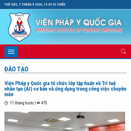
THỨ SÁU, 7 THÁNG 8 2026, 12:45:52 CHIỀU
Toggle
navigation
ĐÀO TẠO
Viện Pháp y Quốc gia tổ chức lớp tập huấn về Trí tuệ
nhân tạo (AI) cơ bản và ứng dụng trong công việc chuyên
môn
11 tháng trước |
475