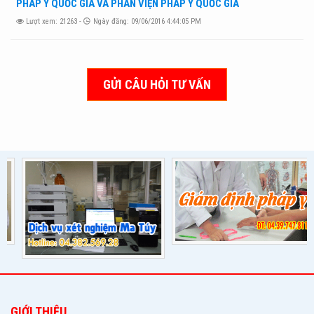
PHÁP Y QUỐC GIA VÀ PHÂN VIỆN PHÁP Y QUỐC GIA
Lượt xem: 21263 -
Ngày đăng: 09/06/2016 4:44:05 PM
GỬI CÂU HỎI TƯ VẤN
GIỚI THIỆU