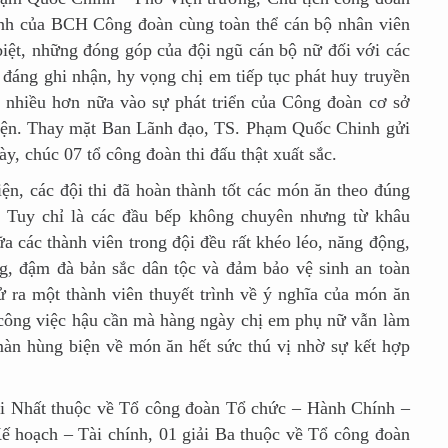
mình của BCH Công đoàn cùng toàn thể cán bộ nhân viên
biệt, những đóng góp của đội ngũ cán bộ nữ đối với các
t đáng ghi nhận, hy vọng chị em tiếp tục phát huy truyền
 nhiều hơn nữa vào sự phát triển của Công đoàn cơ sở
iện. Thay mặt Ban Lãnh đạo, TS. Phạm Quốc Chinh gửi
ày, chúc 07 tổ công đoàn thi đấu thật xuất sắc.
 các đội thi đã hoàn thành tốt các món ăn theo đúng
a. Tuy chỉ là các đầu bếp không chuyên nhưng từ khâu
ữa các thành viên trong đội đều rất khéo léo, năng động,
ng, đậm đà bản sắc dân tộc và đảm bảo vệ sinh an toàn
ử ra một thành viên thuyết trình về ý nghĩa của món ăn
công việc hậu cần mà hàng ngày chị em phụ nữ vẫn làm
màn hùng biện về món ăn hết sức thú vị nhờ sự kết hợp
hất thuộc về Tổ công đoàn Tổ chức – Hành Chính –
Kế hoạch – Tài chính, 01 giải Ba thuộc về Tổ công đoàn