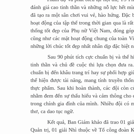
đánh giá cao tinh thần và những nỗ lực hết 
đã tạo ra một sân chơi vui vẻ, hào hứng. Đặc 
hoạt động của tập thể trong thời gian qua là rấ
thống tốt đẹp của Phụ nữ Việt Nam, đóng góp
cũng như các mặt hoạt động chung của toàn V
những lời chúc tốt đẹp nhất nhân dịp đặc biệt n
Sau 90 phút tích cực chuẩn bị và thể hiện,
tinh thần và chủ đề cuộc thi lựa chọn đưa r
chuẩn bị đến khâu trang trí hay sự phối hợp gi
thể hiện được tài năng, mang tính truyền thố
thực phẩm. Sau khi hoàn thành, các đội còn c
nhằm đem đến sự thấu hiểu và cảm thông cho 
trong chính gia đình của mình. Nhiều đội có 
thơ, ca dao tục ngữ.
Kết quả, Ban Giám khảo đã trao 01 giải N
Quản trị, 01 giải Nhì thuộc về Tổ công đoàn 