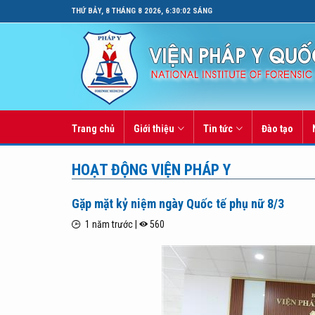
THỨ BẢY, 8 THÁNG 8 2026, 6:30:03 SÁNG
Trang chủ
Giới thiệu
Tin tức
Đào tạo
HOẠT ĐỘNG VIỆN PHÁP Y
Gặp mặt kỷ niệm ngày Quốc tế phụ nữ 8/3
1 năm trước |
560