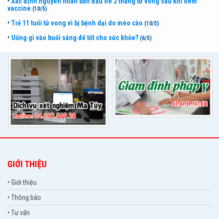
•
Xác định nguyên nhân ban đầu trẻ 2 tháng tử vong sau khi tiêm
vaccine
(10/5)
•
Trẻ 11 tuổi tử vong vì bị bệnh dại do mèo cào
(10/5)
•
Uống gì vào buổi sáng để tốt cho sức khỏe?
(6/5)
GIỚI THIỆU
• Giới thiệu
• Thông báo
• Tư vấn