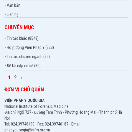
• Văn bản
• Liên hệ
CHUYÊN MỤC
• Tin tức khác (8549)
• Hoạt động Viện Pháp Y (323)
• Tin tức chuyên ngành (95)
• Đề tài cấp cơ sở (30)
1
2
»
ĐƠN VỊ CHỦ QUẢN
VIỆN PHÁP Y QUỐC GIA
National Institute of Forensic Medicine
Địa chỉ: Ngõ 727 - Đường Tam Trinh - Phường Hoàng Mai - Thành phố Hà
Nội
Tel: 024.39746190 - Fax: 024.39746187 - Email:
phapyquocgia@nifm.org.vn