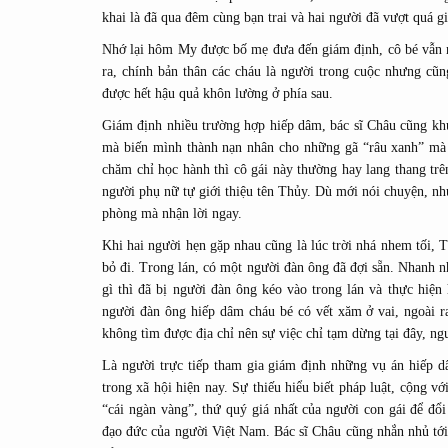
khai là đã qua đêm cùng bạn trai và hai người đã vượt quá g
Nhớ lại hôm My được bố mẹ đưa đến giám định, cô bé vẫn n
ra, chính bản thân các cháu là người trong cuộc nhưng cũ
được hết hậu quả khôn lường ở phía sau.
Giám định nhiều trường hợp hiếp dâm, bác sĩ Châu cũng khu
mà biến mình thành nạn nhân cho những gã “râu xanh” mà 
chăm chỉ học hành thì cô gái này thường hay lang thang trê
người phụ nữ tự giới thiệu tên Thủy. Dù mới nói chuyện, nh
phòng mà nhận lời ngay.
Khi hai người hẹn gặp nhau cũng là lúc trời nhá nhem tối, 
bỏ đi. Trong lán, có một người đàn ông đã đợi sẵn. Nhanh n
gì thì đã bị người đàn ông kéo vào trong lán và thực hiện
người đàn ông hiếp dâm cháu bé có vết xăm ở vai, ngoài r
không tìm được địa chỉ nên sự việc chỉ tạm dừng tại đây, ngư
Là người trực tiếp tham gia giám định những vụ án hiếp 
trong xã hội hiện nay. Sự thiếu hiểu biết pháp luật, cộng v
“cái ngàn vàng”, thứ quý giá nhất của người con gái để đổ
đạo đức của người Việt Nam. Bác sĩ Châu cũng nhắn nhủ tớ