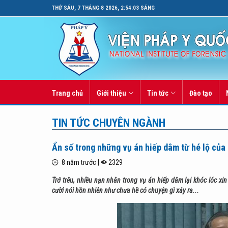
THỨ SÁU, 7 THÁNG 8 2026, 2:54:04 SÁNG
Trang chủ
Giới thiệu
Tin tức
Đào tạo
TIN TỨC CHUYÊN NGÀNH
Ẩn số trong những vụ án hiếp dâm từ hé lộ của
8 năm trước |
2329
Trớ trêu, nhiều nạn nhân trong vụ án hiếp dâm lại khóc lóc x
cười nói hồn nhiên như chưa hề có chuyện gì xảy ra...