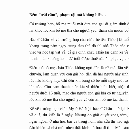
Nếm “trái cấm”, phạm tội mà không biết…
Có trường hợp, bố mẹ muối mặt đưa con gái đi giám định đ
lại khóc lóc xin bố mẹ tha cho người yêu, thậm chí muốn bố
Bác sĩ Châu kể về trường hợp của cháu bé tên Thảo (13 tuổi
khang trang nằm ngay trung tâm thủ đô thì nhà Thảo còn c
việc và học tập vất vả, cả gia đình cháu Thảo lại đánh xe v
thanh niên khoảng 25 – 27 tuổi được thuê nấu ăn phục vụ cho
Điều mà bố mẹ cháu Thảo không ngờ đến là cứ mỗi lần về n
chuyện, làm quen với con gái họ, dần dà hai người nảy sin
lúc nào không hay. Chỉ đến khi bụng cô bé mỗi ngày một to
lúc nào. Còn nam thanh niên kia vì thiếu hiểu biết, nhận 
người dưới 16 tuổi, mặc cho người con gái kia có tự nguyệ
lóc xin bố mẹ tha cho người yêu và còn xin bố mẹ tác thành
Kể về trường hợp cháu My ở Hà Nội, bác sĩ Châu nhớ lại: K
về quê, dự kiến là 3 ngày. Nhưng do giải quyết xong sớm,
ngan ngoãn ở nhà học bài và trông nom nhà cửa thì nào ngờ
đâu khiến cả nhà một phen thất kinh, tá hỏa đi tìm. Mãi sá