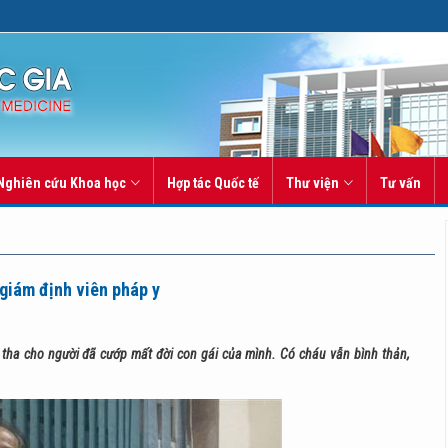
Nghiên cứu Khoa học
Hợp tác Quốc tế
Thư viện
Tư vấn
 giám định viên pháp y
in tha cho người đã cướp mất đời con gái của mình. Có cháu vẫn bình thản,