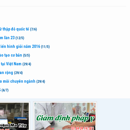
ữ thập đỏ quốc tế
(7/6)
m lần 23
(12/5)
iển hình giỏi năm 2016
(11/5)
o tạo cơ bản
(5/5)
 tại Việt Nam
(29/4)
lan rộng
(29/4)
cho mỗi chuyên ngành
(29/4)
5
(6/7)