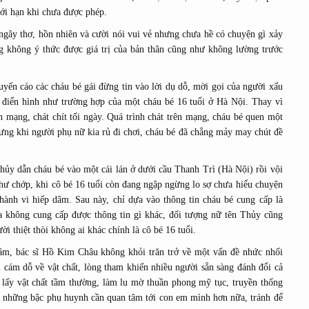
iới hạn khi chưa được phép.
gây thơ, hồn nhiên và cười nói vui vẻ nhưng chưa hề có chuyện gì xảy
ng không ý thức được giá trị của bản thân cũng như không lường trước
yến cáo các cháu bé gái đừng tin vào lời dụ dỗ, mời gọi của người xấu
điển hình như trường hợp của một cháu bé 16 tuổi ở Hà Nội. Thay vì
n mạng, chát chít tối ngày. Quá trình chát trên mạng, cháu bé quen một
ưng khi người phụ nữ kia rủ đi chơi, cháu bé đã chẳng mảy may chút đề
Thủy dẫn cháu bé vào một cái lán ở dưới cầu Thanh Trì (Hà Nội) rồi vội
hư chớp, khi cô bé 16 tuổi còn đang ngập ngừng lo sợ chưa hiểu chuyện
 hành vi hiếp dâm. Sau này, chỉ dựa vào thông tin cháu bé cung cấp là
a không cung cấp được thông tin gì khác, đối tượng nữ tên Thủy cũng
ời thiệt thòi không ai khác chính là cô bé 16 tuổi.
dâm, bác sĩ Hồ Kim Châu không khỏi trăn trở về một vấn đề nhức nhối
ới cám dỗ về vật chất, lòng tham khiến nhiều người sẵn sàng đánh đổi cả
i lấy vật chất tầm thường, làm lu mờ thuần phong mỹ tục, truyền thống
i những bậc phụ huynh cần quan tâm tới con em mình hơn nữa, tránh để