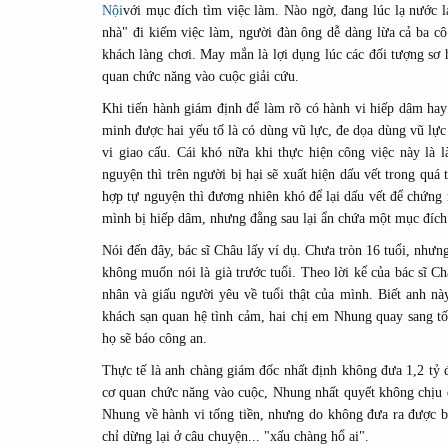
Nội
với mục đích tìm việc làm. Nào ngờ, đang lúc lạ nước l
nhà" đi kiếm việc làm, người đàn ông dễ dàng lừa cả ba c
khách làng chơi. May mắn là lợi dụng lúc các đối tượng sơ
quan chức năng vào cuộc giải cứu.
Khi tiến hành giám định để làm rõ có hành vi hiếp dâm hay
minh được hai yếu tố là có dùng vũ lực, đe dọa dùng vũ lực
vi giao cấu. Cái khó nữa khi thực hiện công việc này là
nguyện thì trên người bị hại sẽ xuất hiện dấu vết trong quá
hợp tự nguyện thì đương nhiên khó để lại dấu vết để chứng 
mình bị hiếp dâm, nhưng đằng sau lại ẩn chứa một mục đích
Nói đến đây, bác sĩ Châu lấy ví dụ. Chưa tròn 16 tuổi, nh
không muốn nói là già trước tuổi. Theo lời kể của bác sĩ 
nhân và giấu người yêu về tuổi thật của mình. Biết anh nà
khách sạn quan hệ tình cảm, hai chị em Nhung quay sang t
họ sẽ báo công an.
Thực tế là anh chàng giám đốc nhất định không đưa 1,2 tỷ 
cơ quan chức năng vào cuộc, Nhung nhất quyết không chịu đ
Nhung về hành vi tống tiền, nhưng do không đưa ra được bằ
chỉ dừng lại ở câu chuyện... "xấu chàng hổ ai".