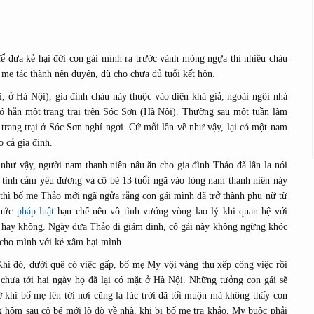
ể đưa kẻ hại đời con gái mình ra trước vành móng ngựa thì nhiều cháu
 mẹ tác thành nên duyên, dù cho chưa đủ tuổi kết hôn.
, ở Hà Nội), gia đình cháu này thuộc vào diện khá giả, ngoài ngôi nhà
ó hẳn một trang trại trên Sóc Sơn (Hà Nội). Thường sau một tuần làm
ề trang trại ở Sóc Sơn nghỉ ngơi. Cứ mỗi lần về như vậy, lại có một nam
 cả gia đình.
hư vậy, người nam thanh niên nấu ăn cho gia đình Thảo đã lân la nói
h tình cảm yêu đương và cô bé 13 tuổi ngã vào lòng nam thanh niên này
 thì bố mẹ Thảo mới ngã ngửa rằng con gái mình đã trở thành phụ nữ từ
thức
pháp luật
hạn chế nên vô tình vướng vòng lao lý khi quan hệ với
n hay không. Ngày đưa Thảo đi giám định, cô gái này không ngừng khóc
 cho mình với kẻ xâm hại mình.
hi đó, dưới quê có việc gấp, bố mẹ My vội vàng thu xếp công việc rồi
 chưa tới hai ngày họ đã lại có mặt ở Hà Nội. Những tưởng con gái sẽ
 khi bố mẹ lên tới nơi cũng là lúc trời đã tối muộn mà không thấy con
ng hôm sau cô bé mới lò dò về nhà, khi bị bố mẹ tra khảo, My buộc phải