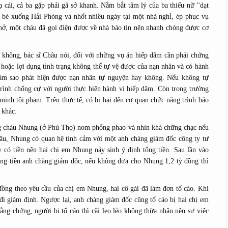
ạ cái, cả ba gặp phải gã sở khanh. Nắm bắt tâm lý của ba thiếu nữ "dạt
ô bé xuống Hải Phòng và nhốt nhiều ngày tại một nhà nghỉ, ép phục vụ
 hở, một cháu đã gọi điện được về nhà báo tin nên nhanh chóng được cơ
 không, bác sĩ Châu nói, đối với những vụ án hiếp dâm cần phải chứng
 hoặc lợi dụng tình trạng không thể tự vệ được của nạn nhân và có hành
 làm sao phát hiện được nạn nhân tự nguyện hay không. Nếu không tự
 trình chống cự với người thực hiện hành vi hiếp dâm. Còn trong trường
minh tội phạm. Trên thực tế, có bị hại đến cơ quan chức năng trình báo
 khác.
ưng cháu Nhung (ở Phú Thọ) nom phổng phao và nhìn khá chững chạc nếu
Châu, Nhung có quan hệ tình cảm với một anh chàng giám đốc công ty tư
y có tiền nên hai chị em Nhung nảy sinh ý định tống tiền. Sau lần vào
ống tiền anh chàng giám đốc, nếu không đưa cho Nhung 1,2 tỷ đồng thì
đồng theo yêu cầu của chị em Nhung, hai cô gái đã làm đơn tố cáo. Khi
i giám định. Ngược lại, anh chàng giám đốc cũng tố cáo bị hai chị em
ng chứng, người bị tố cáo thì cãi leo lẻo không thừa nhận nên sự việc