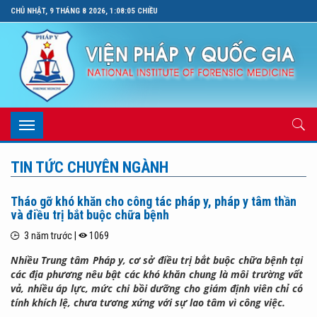
CHỦ NHẬT, 9 THÁNG 8 2026, 1:08:06 CHIỀU
Toggle
navigation
TIN TỨC CHUYÊN NGÀNH
Tháo gỡ khó khăn cho công tác pháp y, pháp y tâm thần
và điều trị bắt buộc chữa bệnh
3 năm trước |
1069
Nhiều Trung tâm Pháp y, cơ sở điều trị bắt buộc chữa bệnh tại
các địa phương nêu bật các khó khăn chung là môi trường vất
vả, nhiều áp lực, mức chi bồi dưỡng cho giám định viên chỉ có
tính khích lệ, chưa tương xứng với sự lao tâm vì công việc.