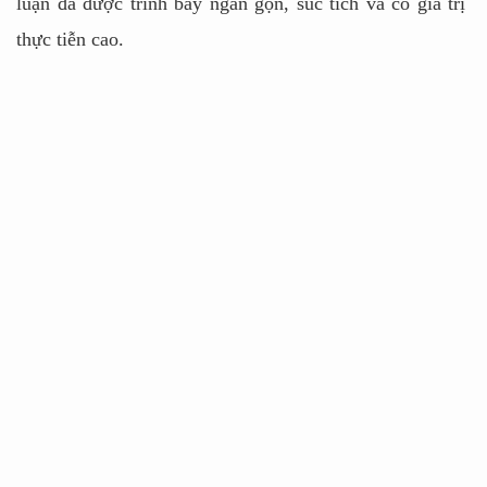
luận đã được trình bày ngắn gọn, súc tích và có giá trị
thực tiễn cao.